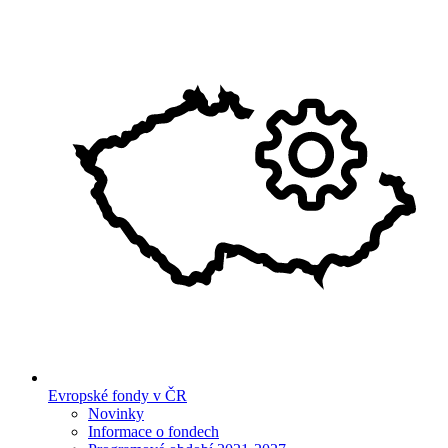
Evropské fondy v ČR
Novinky
Informace o fondech