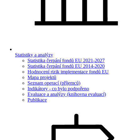
Statistiky a analýzy
Statistika čerpání fondů EU 2021-2027
Statistika čerpání fondů EU 2014-2020
Hodnocení rizik implementace fondů EU
Mapa projektů
Seznam operací (příjemců)
Indikátory - co bylo podpořeno
Evaluace a analýzy (knihovna evaluací)
Publikace