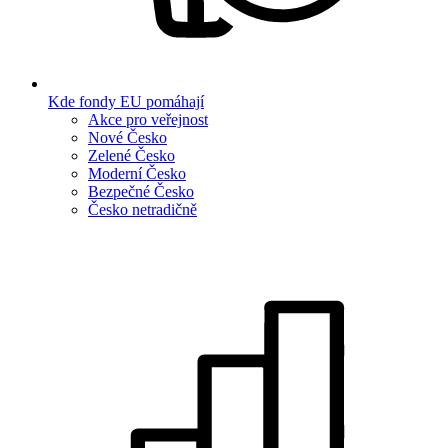
Kde fondy EU pomáhají
Akce pro veřejnost
Nové Česko
Zelené Česko
Moderní Česko
Bezpečné Česko
Česko netradičně