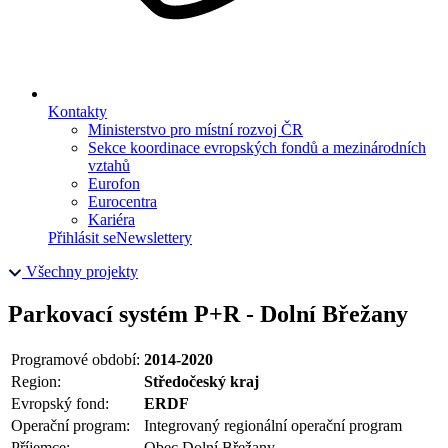
Kontakty
Ministerstvo pro místní rozvoj ČR
Sekce koordinace evropských fondů a mezinárodních
vztahů
Eurofon
Eurocentra
Kariéra
Přihlásit se
Newslettery
Všechny projekty
Parkovací systém P+R - Dolní Břežany
Programové období:
2014-2020
Region:
Středočeský kraj
Evropský fond:
ERDF
Operační program:
Integrovaný regionální operační program
Příjemce:
Obec Dolní Břežany