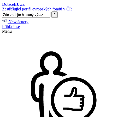
Dotace
EU
.cz
Zastřešující portál evropských fondů v ČR
Newslettery
Přihlásit se
Menu