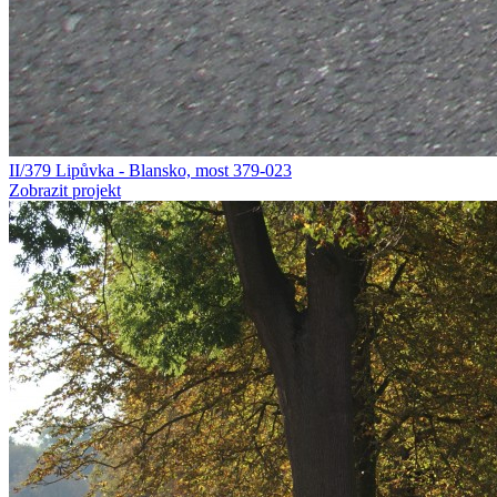
II/379 Lipůvka - Blansko, most 379-023
Zobrazit projekt