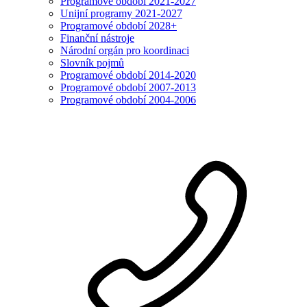
Programové období 2021-2027
Unijní programy 2021-2027
Programové období 2028+
Finanční nástroje
Národní orgán pro koordinaci
Slovník pojmů
Programové období 2014-2020
Programové období 2007-2013
Programové období 2004-2006