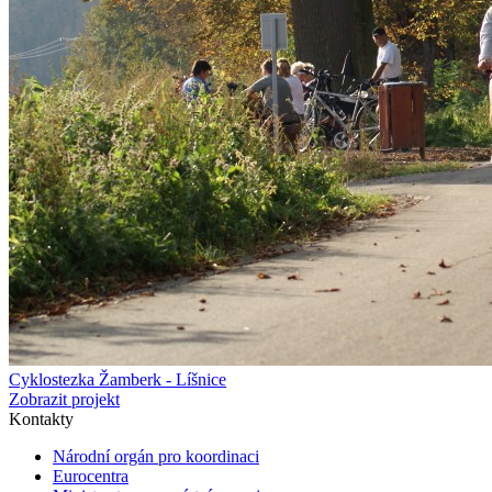
Cyklostezka Žamberk - Líšnice
Zobrazit projekt
Kontakty
Národní orgán pro koordinaci
Eurocentra