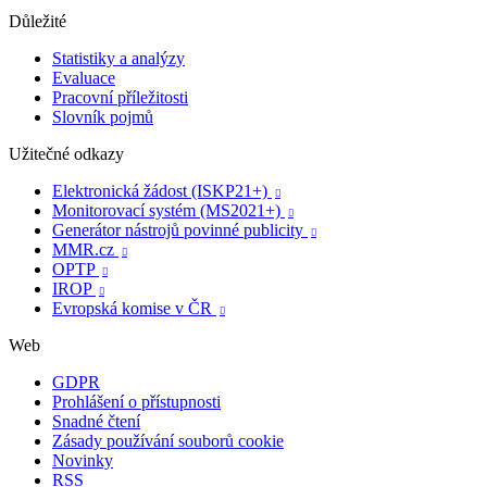
Důležité
Statistiky a analýzy
Evaluace
Pracovní příležitosti
Slovník pojmů
Užitečné odkazy
Elektronická žádost (ISKP21+)

Monitorovací systém (MS2021+)

Generátor nástrojů povinné publicity

MMR.cz

OPTP

IROP

Evropská komise v ČR

Web
GDPR
Prohlášení o přístupnosti
Snadné čtení
Zásady používání souborů cookie
Novinky
RSS