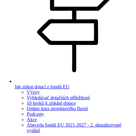
Jak získat dotaci z fondů EU
Výzvy
Vyhledávač dotačních příležitostí
10 kroků k získání dotace
Online kurz projektového řízení
Podcasty
Akce
Abeceda fondů EU 2021-2027 - 2. aktualizované
vydání