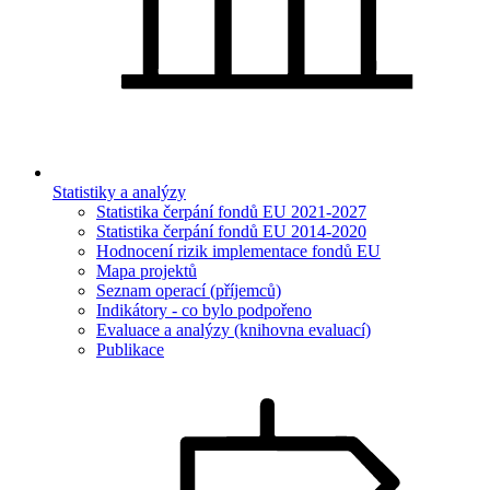
Statistiky a analýzy
Statistika čerpání fondů EU 2021-2027
Statistika čerpání fondů EU 2014-2020
Hodnocení rizik implementace fondů EU
Mapa projektů
Seznam operací (příjemců)
Indikátory - co bylo podpořeno
Evaluace a analýzy (knihovna evaluací)
Publikace