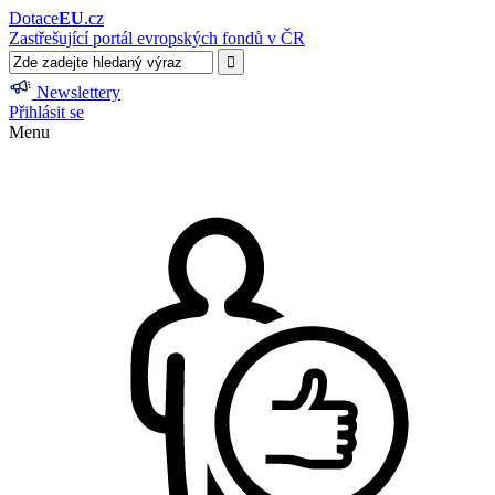
Dotace
EU
.cz
Zastřešující portál evropských fondů v ČR
Newslettery
Přihlásit se
Menu