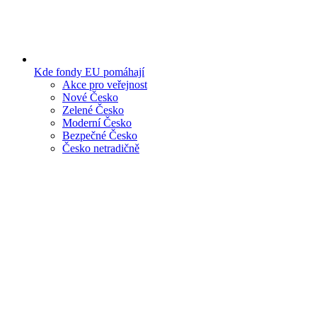
Kde fondy EU pomáhají
Akce pro veřejnost
Nové Česko
Zelené Česko
Moderní Česko
Bezpečné Česko
Česko netradičně