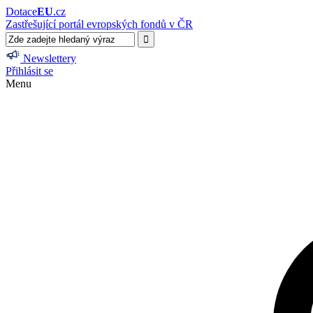
Dotace
EU
.cz
Zastřešující portál evropských fondů v ČR
Newslettery
Přihlásit se
Menu