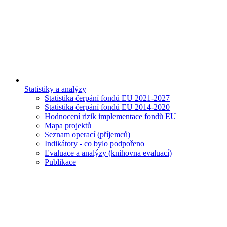
Statistiky a analýzy
Statistika čerpání fondů EU 2021-2027
Statistika čerpání fondů EU 2014-2020
Hodnocení rizik implementace fondů EU
Mapa projektů
Seznam operací (příjemců)
Indikátory - co bylo podpořeno
Evaluace a analýzy (knihovna evaluací)
Publikace