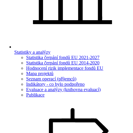
Statistiky a analýzy
Statistika čerpání fondů EU 2021-2027
Statistika čerpání fondů EU 2014-2020
Hodnocení rizik implementace fondů EU
Mapa projektů
Seznam operací (příjemců)
Indikátory - co bylo podpořeno
Evaluace a analýzy (knihovna evaluací)
Publikace