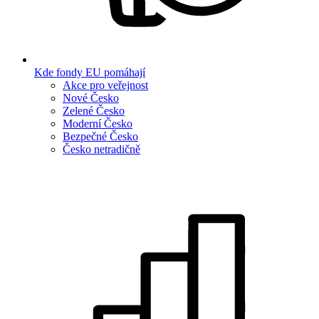
Kde fondy EU pomáhají
Akce pro veřejnost
Nové Česko
Zelené Česko
Moderní Česko
Bezpečné Česko
Česko netradičně