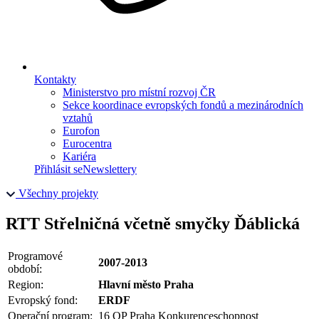
Kontakty
Ministerstvo pro místní rozvoj ČR
Sekce koordinace evropských fondů a mezinárodních
vztahů
Eurofon
Eurocentra
Kariéra
Přihlásit se
Newslettery
Všechny projekty
RTT Střelničná včetně smyčky Ďáblická
Programové
2007-2013
období:
Region:
Hlavní město Praha
Evropský fond:
ERDF
Operační program:
16 OP Praha Konkurenceschopnost