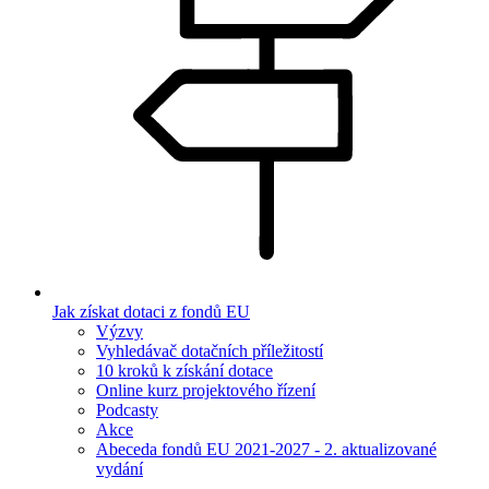
Jak získat dotaci z fondů EU
Výzvy
Vyhledávač dotačních příležitostí
10 kroků k získání dotace
Online kurz projektového řízení
Podcasty
Akce
Abeceda fondů EU 2021-2027 - 2. aktualizované
vydání