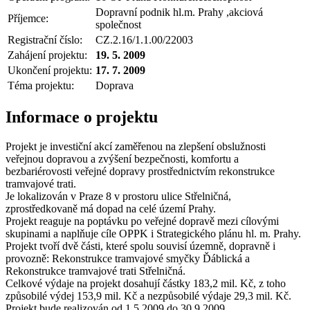
Dopravní podnik hl.m. Prahy ,akciová
Příjemce:
společnost
Registrační číslo:
CZ.2.16/1.1.00/22003
Zahájení projektu:
19. 5. 2009
Ukončení projektu:
17. 7. 2009
Téma projektu:
Doprava
Informace o projektu
Projekt je investiční akcí zaměřenou na zlepšení obslužnosti
veřejnou dopravou a zvýšení bezpečnosti, komfortu a
bezbariérovosti veřejné dopravy prostřednictvím rekonstrukce
tramvajové trati.
Je lokalizován v Praze 8 v prostoru ulice Střelničná,
zprostředkovaně má dopad na celé území Prahy.
Projekt reaguje na poptávku po veřejné dopravě mezi cílovými
skupinami a naplňuje cíle OPPK i Strategického plánu hl. m. Prahy.
Projekt tvoří dvě části, které spolu souvisí územně, dopravně i
provozně: Rekonstrukce tramvajové smyčky Ďáblická a
Rekonstrukce tramvajové trati Střelničná.
Celkové výdaje na projekt dosahují částky 183,2 mil. Kč, z toho
způsobilé výdej 153,9 mil. Kč a nezpůsobilé výdaje 29,3 mil. Kč.
Projekt bude realizován od 1.5.2009 do 30.9.2009.