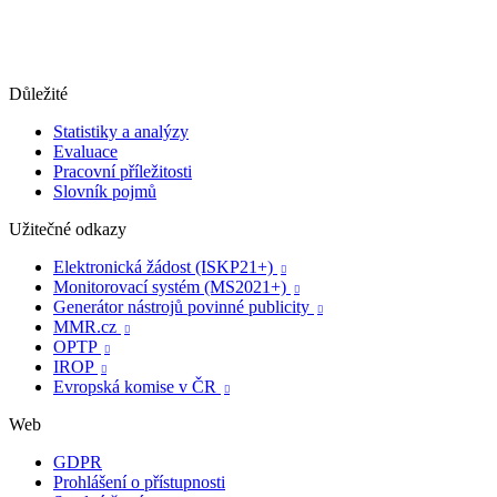
Důležité
Statistiky a analýzy
Evaluace
Pracovní příležitosti
Slovník pojmů
Užitečné odkazy
Elektronická žádost (ISKP21+)

Monitorovací systém (MS2021+)

Generátor nástrojů povinné publicity

MMR.cz

OPTP

IROP

Evropská komise v ČR

Web
GDPR
Prohlášení o přístupnosti