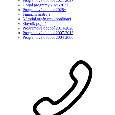
Programové období 2021-2027
Unijní programy 2021-2027
Programové období 2028+
Finanční nástroje
Národní orgán pro koordinaci
Slovník pojmů
Programové období 2014-2020
Programové období 2007-2013
Programové období 2004-2006