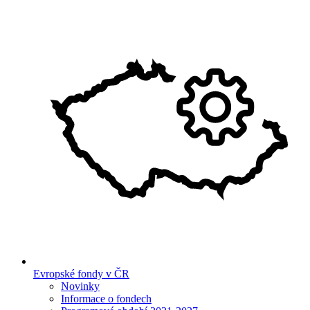
Evropské fondy v ČR
Novinky
Informace o fondech