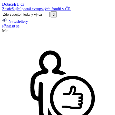
Dotace
EU
.cz
Zastřešující portál evropských fondů v ČR
Newslettery
Přihlásit se
Menu