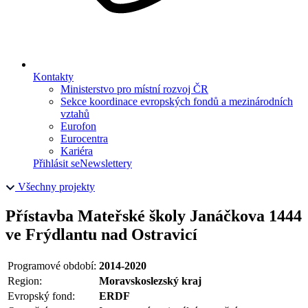
Kontakty
Ministerstvo pro místní rozvoj ČR
Sekce koordinace evropských fondů a mezinárodních
vztahů
Eurofon
Eurocentra
Kariéra
Přihlásit se
Newslettery
Všechny projekty
Přístavba Mateřské školy Janáčkova 1444
ve Frýdlantu nad Ostravicí
Programové období:
2014-2020
Region:
Moravskoslezský kraj
Evropský fond:
ERDF