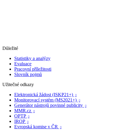
Důležité
Statistiky a analýzy
Evaluace
Pracovní příležitosti
Slovník pojmů
Užitečné odkazy
Elektronická žádost (ISKP21+)

Monitorovací systém (MS2021+)

Generátor nástrojů povinné publicity

MMR.cz

OPTP

IROP

Evropská komise v ČR
