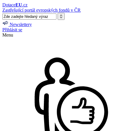
Dotace
EU
.cz
Zastřešující portál evropských fondů v ČR
Newslettery
Přihlásit se
Menu