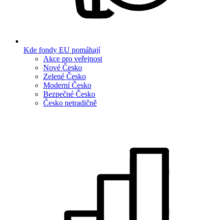
Kde fondy EU pomáhají
Akce pro veřejnost
Nové Česko
Zelené Česko
Moderní Česko
Bezpečné Česko
Česko netradičně