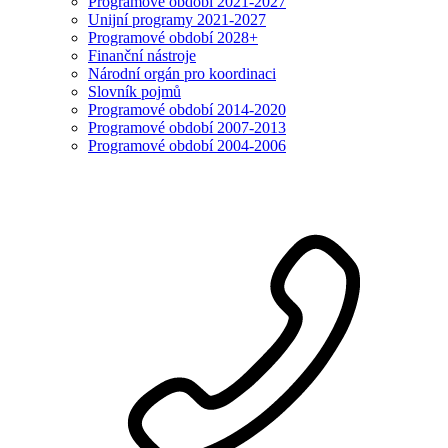
Programové období 2021-2027
Unijní programy 2021-2027
Programové období 2028+
Finanční nástroje
Národní orgán pro koordinaci
Slovník pojmů
Programové období 2014-2020
Programové období 2007-2013
Programové období 2004-2006