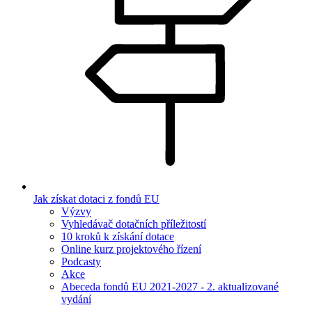
Jak získat dotaci z fondů EU
Výzvy
Vyhledávač dotačních příležitostí
10 kroků k získání dotace
Online kurz projektového řízení
Podcasty
Akce
Abeceda fondů EU 2021-2027 - 2. aktualizované
vydání