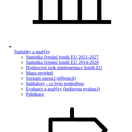
Statistiky a analýzy
Statistika čerpání fondů EU 2021-2027
Statistika čerpání fondů EU 2014-2020
Hodnocení rizik implementace fondů EU
Mapa projektů
Seznam operací (příjemců)
Indikátory - co bylo podpořeno
Evaluace a analýzy (knihovna evaluací)
Publikace