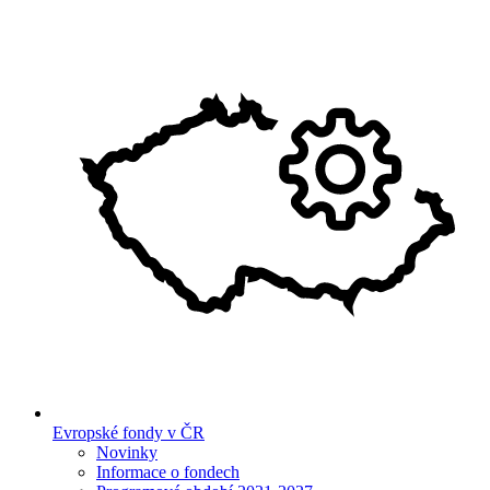
Evropské fondy v ČR
Novinky
Informace o fondech