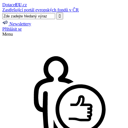
Dotace
EU
.cz
Zastřešující portál evropských fondů v ČR
Newslettery
Přihlásit se
Menu