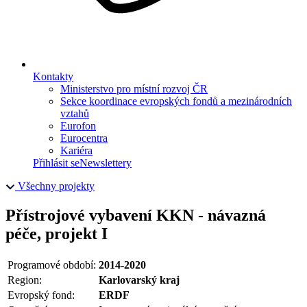
Kontakty
Ministerstvo pro místní rozvoj ČR
Sekce koordinace evropských fondů a mezinárodních
vztahů
Eurofon
Eurocentra
Kariéra
Přihlásit se
Newslettery
Všechny projekty
Přístrojové vybavení KKN - návazná
péče, projekt I
Programové období:
2014-2020
Region:
Karlovarský kraj
Evropský fond:
ERDF