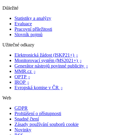
Důležité
Statistiky a analýzy
Evaluace
Pracovní příležitosti
Slovník pojmů
Užitečné odkazy
Elektronická žádost (ISKP21+)

Monitorovací systém (MS2021+)

Generátor nástrojů povinné publicity

MMR.cz

OPTP

IROP

Evropská komise v ČR

Web
GDPR
Prohlášení o přístupnosti
Snadné čtení
Zásady používání souborů cookie
Novinky