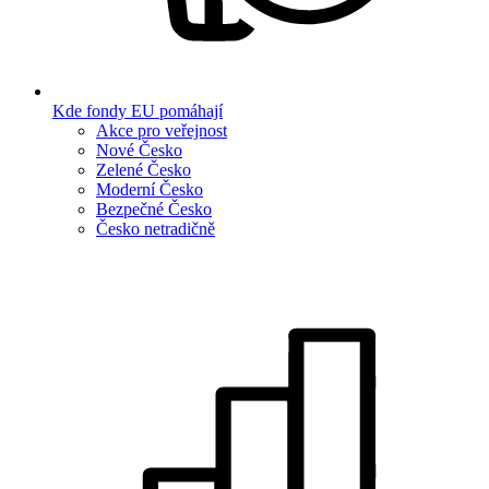
Kde fondy EU pomáhají
Akce pro veřejnost
Nové Česko
Zelené Česko
Moderní Česko
Bezpečné Česko
Česko netradičně