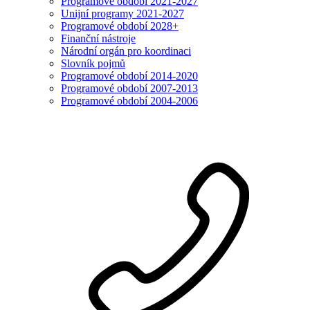
Programové období 2021-2027
Unijní programy 2021-2027
Programové období 2028+
Finanční nástroje
Národní orgán pro koordinaci
Slovník pojmů
Programové období 2014-2020
Programové období 2007-2013
Programové období 2004-2006