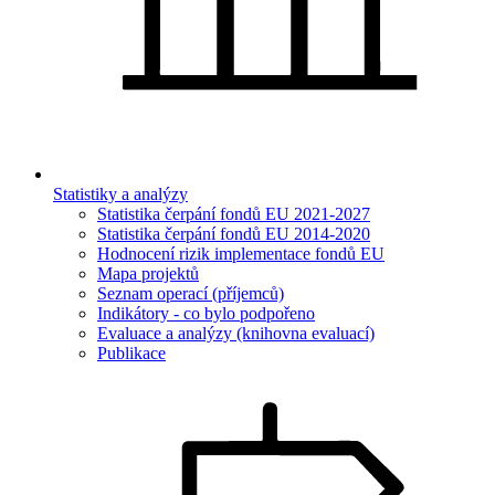
Statistiky a analýzy
Statistika čerpání fondů EU 2021-2027
Statistika čerpání fondů EU 2014-2020
Hodnocení rizik implementace fondů EU
Mapa projektů
Seznam operací (příjemců)
Indikátory - co bylo podpořeno
Evaluace a analýzy (knihovna evaluací)
Publikace