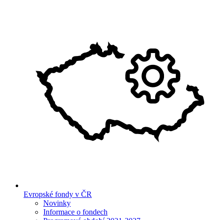
Evropské fondy v ČR
Novinky
Informace o fondech