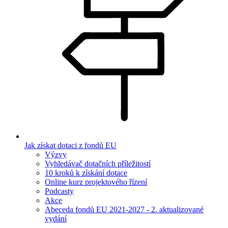
Jak získat dotaci z fondů EU
Výzvy
Vyhledávač dotačních příležitostí
10 kroků k získání dotace
Online kurz projektového řízení
Podcasty
Akce
Abeceda fondů EU 2021-2027 - 2. aktualizované
vydání