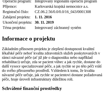
Operační program:
Integrovaný regionální operační program
Příjemce:
Karlovarská krajská nemocnice a.s.
Registrační číslo:
CZ.06.2.56/0.0/0.0/16_043/0001308
Zahájení projektu:
1. 11. 2016
Ukončení projektu:
30. 11. 2019
Téma projektu:
Integrovaný záchranný systém
Informace o projektu
Základním přínosem projektu je zlepšení dostupnosti kvalitní
lékařské péče neboť kvalita zdravotních služeb poskytovaných v
rámci návazné péče (ať již jde o diagnostiku nebo například
rehabilitaci) určuje, zda se pacient vůbec a jak rychle, dostane do
další vysoce specializované péče, a jak rychle se po této péči vrátí
do svého přirozeného prostředí. Vzhledem k tomu, že kvalita
návazné péče určuje, jak rychle se pacientovi dostane požadovaná
péče, hraje úroveň infrastruktury důležitou roli.
Schválené finanční prostředky