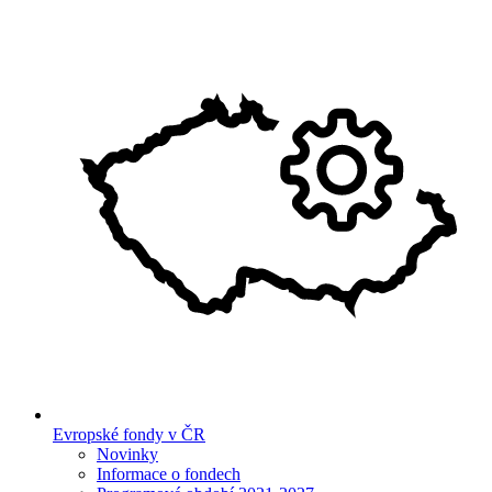
Evropské fondy v ČR
Novinky
Informace o fondech