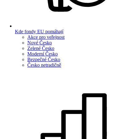
Kde fondy EU pomáhají
Akce pro veřejnost
Nové Česko
Zelené Česko
Moderní Česko
Bezpečné Česko
Česko netradičně