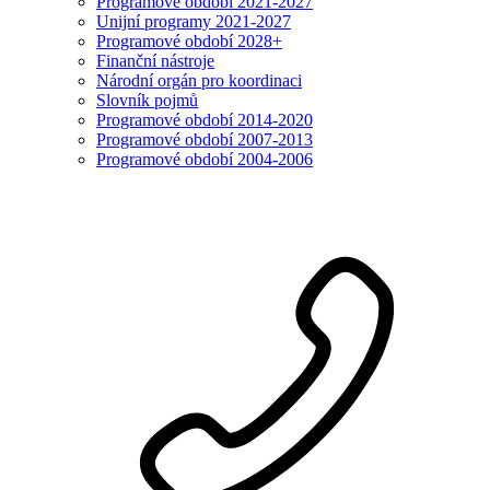
Programové období 2021-2027
Unijní programy 2021-2027
Programové období 2028+
Finanční nástroje
Národní orgán pro koordinaci
Slovník pojmů
Programové období 2014-2020
Programové období 2007-2013
Programové období 2004-2006