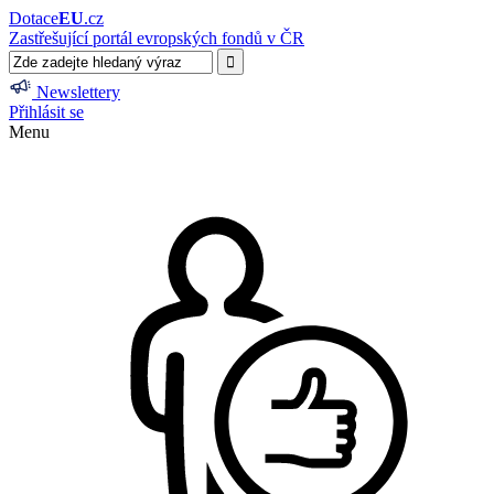
Dotace
EU
.cz
Zastřešující portál evropských fondů v ČR
Newslettery
Přihlásit se
Menu