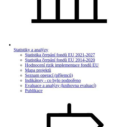
Statistiky a analýzy
Statistika čerpání fondů EU 2021-2027
Statistika čerpání fondů EU 2014-2020
Hodnocení rizik implementace fondů EU
Mapa projektů
Seznam operací (příjemců)
Indikátory - co bylo podpořeno
Evaluace a analýzy (knihovna evaluací)
Publikace