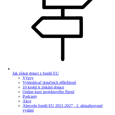
Jak získat dotaci z fondů EU
Výzvy
Vyhledávač dotačních příležitostí
10 kroků k získání dotace
Online kurz projektového řízení
Podcasty
Akce
Abeceda fondů EU 2021-2027 - 2. aktualizované
vydání