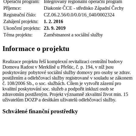
Operační program:
Integrovaný regionální operační program
Příjemce:
Diakonie ČCE - středisko Západní Čechy
Registrační číslo:
CZ.06.2.56/0.0/0.0/16_040/0002324
Zahájení projektu:
1. 2. 2016
Ukončení projektu:
23. 9. 2019
Téma projektu:
Zaměstnanost a sociální služby
Informace o projektu
Realizace projektu řeší komplexní revitalizaci centrální budovy
Domova Radost v Merklíně u Přeštic, č. p. 194, v níž jsou
poskytovány pobytové sociální služby domovy pro osoby se zdrav.
postižením a odlehčovací služby registrované v souladu se zákonem
č. 108/2006 Sb., o soc. službách. Cílem je vytvořit zázemí pro
kvalitní poskytování soc. služeb a podpořit inkluzi osob se
zdravotním postiženým. Projekt významně zkvalitní život min. 15
uživatelům DOZP a desítkám uživatelů odlehčovací služby.
Schválené finanční prostředky