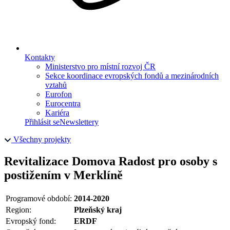
Kontakty
Ministerstvo pro místní rozvoj ČR
Sekce koordinace evropských fondů a mezinárodních
vztahů
Eurofon
Eurocentra
Kariéra
Přihlásit se
Newslettery
Všechny projekty
Revitalizace Domova Radost pro osoby s
postižením v Merklíně
Programové období:
2014-2020
Region:
Plzeňský kraj
Evropský fond:
ERDF