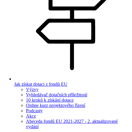
Jak získat dotaci z fondů EU
Výzvy
Vyhledávač dotačních příležitostí
10 kroků k získání dotace
Online kurz projektového řízení
Podcasty
Akce
Abeceda fondů EU 2021-2027 - 2. aktualizované
vydání