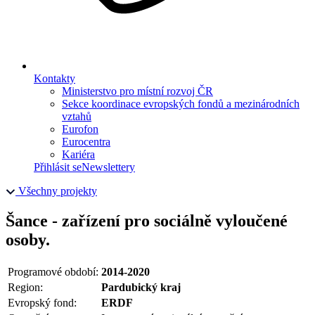
Kontakty
Ministerstvo pro místní rozvoj ČR
Sekce koordinace evropských fondů a mezinárodních
vztahů
Eurofon
Eurocentra
Kariéra
Přihlásit se
Newslettery
Všechny projekty
Šance - zařízení pro sociálně vyloučené
osoby.
Programové období:
2014-2020
Region:
Pardubický kraj
Evropský fond:
ERDF