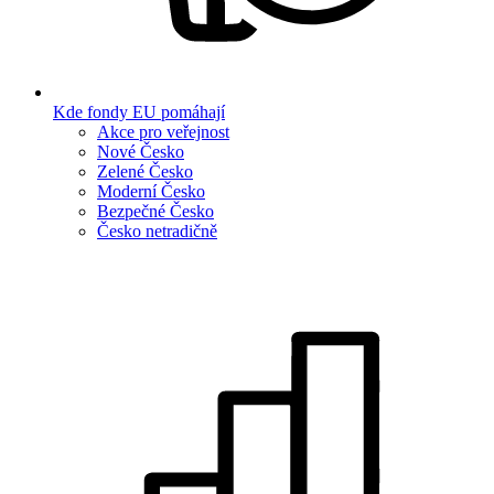
Kde fondy EU pomáhají
Akce pro veřejnost
Nové Česko
Zelené Česko
Moderní Česko
Bezpečné Česko
Česko netradičně