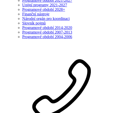
Programové období 2021-2027
Unijní programy 2021-2027
Programové období 2028+
Finanční nástroje
Národní orgán pro koordinaci
Slovník pojmů
Programové období 2014-2020
Programové období 2007-2013
Programové období 2004-2006