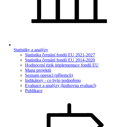
Statistiky a analýzy
Statistika čerpání fondů EU 2021-2027
Statistika čerpání fondů EU 2014-2020
Hodnocení rizik implementace fondů EU
Mapa projektů
Seznam operací (příjemců)
Indikátory - co bylo podpořeno
Evaluace a analýzy (knihovna evaluací)
Publikace