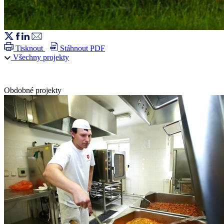
Tisknout
Stáhnout PDF
Všechny projekty
Obdobné projekty