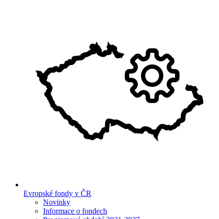
Evropské fondy v ČR
Novinky
Informace o fondech