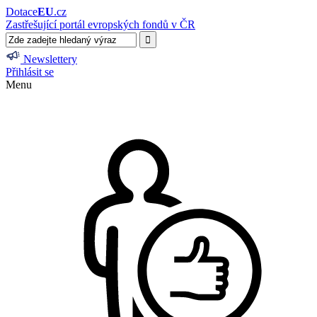
Dotace
EU
.cz
Zastřešující portál evropských fondů v ČR
Newslettery
Přihlásit se
Menu