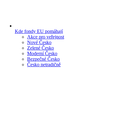
Kde fondy EU pomáhají
Akce pro veřejnost
Nové Česko
Zelené Česko
Moderní Česko
Bezpečné Česko
Česko netradičně