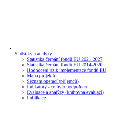
Statistiky a analýzy
Statistika čerpání fondů EU 2021-2027
Statistika čerpání fondů EU 2014-2020
Hodnocení rizik implementace fondů EU
Mapa projektů
Seznam operací (příjemců)
Indikátory - co bylo podpořeno
Evaluace a analýzy (knihovna evaluací)
Publikace