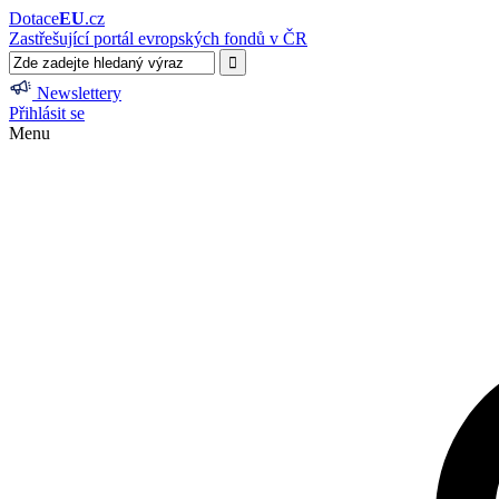
Dotace
EU
.cz
Zastřešující portál evropských fondů v ČR
Newslettery
Přihlásit se
Menu