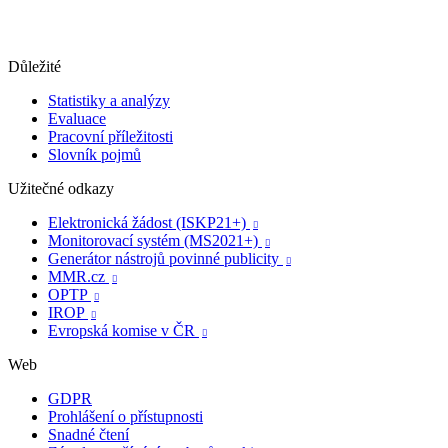
Důležité
Statistiky a analýzy
Evaluace
Pracovní příležitosti
Slovník pojmů
Užitečné odkazy
Elektronická žádost (ISKP21+)

Monitorovací systém (MS2021+)

Generátor nástrojů povinné publicity

MMR.cz

OPTP

IROP

Evropská komise v ČR

Web
GDPR
Prohlášení o přístupnosti
Snadné čtení