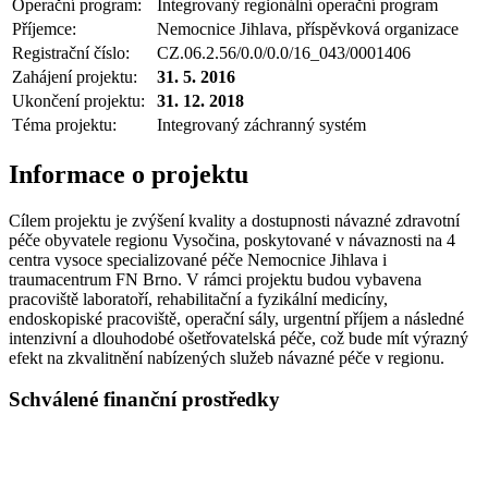
Operační program:
Integrovaný regionální operační program
Příjemce:
Nemocnice Jihlava, příspěvková organizace
Registrační číslo:
CZ.06.2.56/0.0/0.0/16_043/0001406
Zahájení projektu:
31. 5. 2016
Ukončení projektu:
31. 12. 2018
Téma projektu:
Integrovaný záchranný systém
Informace o projektu
Cílem projektu je zvýšení kvality a dostupnosti návazné zdravotní
péče obyvatele regionu Vysočina, poskytované v návaznosti na 4
centra vysoce specializované péče Nemocnice Jihlava i
traumacentrum FN Brno. V rámci projektu budou vybavena
pracoviště laboratoří, rehabilitační a fyzikální medicíny,
endoskopiské pracoviště, operační sály, urgentní příjem a následné
intenzivní a dlouhodobé ošetřovatelská péče, což bude mít výrazný
efekt na zkvalitnění nabízených služeb návazné péče v regionu.
Schválené finanční prostředky