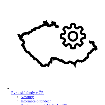
Evropské fondy v ČR
Novinky
Informace o fondech