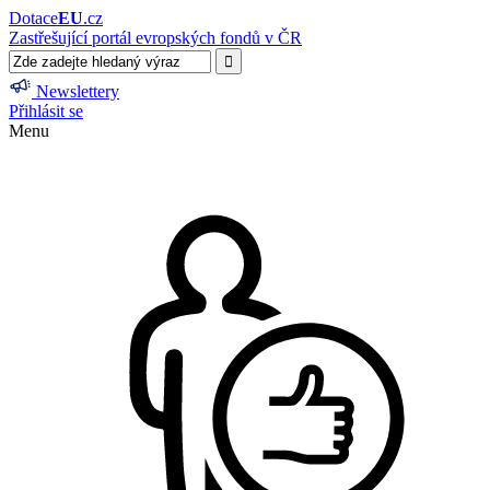
Dotace
EU
.cz
Zastřešující portál evropských fondů v ČR
Newslettery
Přihlásit se
Menu