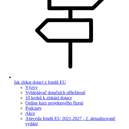
Jak získat dotaci z fondů EU
Výzvy
Vyhledávač dotačních příležitostí
10 kroků k získání dotace
Online kurz projektového řízení
Podcasty
Akce
Abeceda fondů EU 2021-2027 - 2. aktualizované
vydání