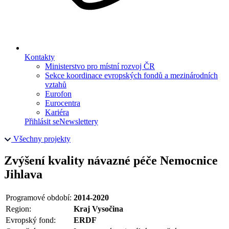
Kontakty
Ministerstvo pro místní rozvoj ČR
Sekce koordinace evropských fondů a mezinárodních
vztahů
Eurofon
Eurocentra
Kariéra
Přihlásit se
Newslettery
Všechny projekty
Zvýšení kvality návazné péče Nemocnice
Jihlava
Programové období:
2014-2020
Region:
Kraj Vysočina
Evropský fond:
ERDF