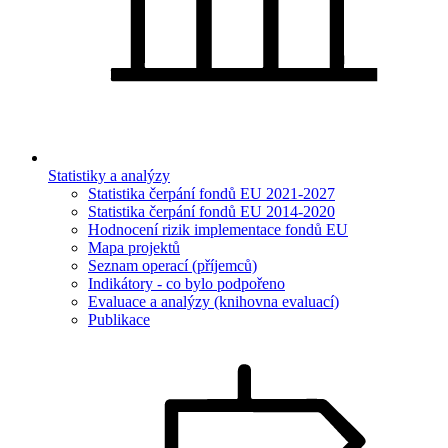
Statistiky a analýzy
Statistika čerpání fondů EU 2021-2027
Statistika čerpání fondů EU 2014-2020
Hodnocení rizik implementace fondů EU
Mapa projektů
Seznam operací (příjemců)
Indikátory - co bylo podpořeno
Evaluace a analýzy (knihovna evaluací)
Publikace