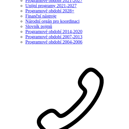
Programové období 2021-2027
Unijní programy 2021-2027
Programové období 2028+
Finanční nástroje
Národní orgán pro koordinaci
Slovník pojmů
Programové období 2014-2020
Programové období 2007-2013
Programové období 2004-2006