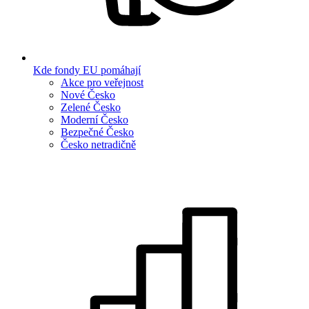
Kde fondy EU pomáhají
Akce pro veřejnost
Nové Česko
Zelené Česko
Moderní Česko
Bezpečné Česko
Česko netradičně