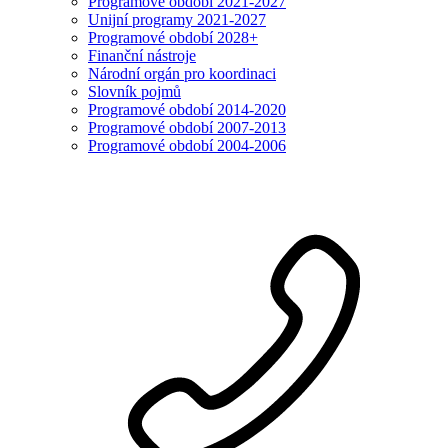
Programové období 2021-2027
Unijní programy 2021-2027
Programové období 2028+
Finanční nástroje
Národní orgán pro koordinaci
Slovník pojmů
Programové období 2014-2020
Programové období 2007-2013
Programové období 2004-2006