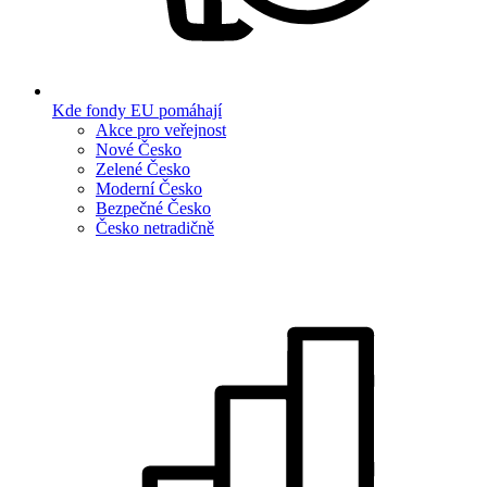
Kde fondy EU pomáhají
Akce pro veřejnost
Nové Česko
Zelené Česko
Moderní Česko
Bezpečné Česko
Česko netradičně