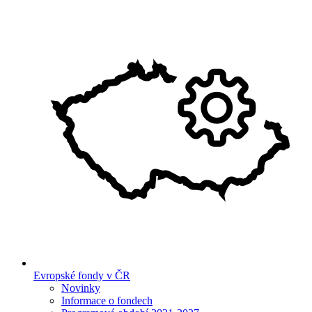
Evropské fondy v ČR
Novinky
Informace o fondech