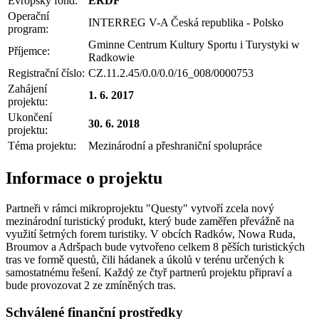
Evropský fond:
ERDF
Operační
INTERREG V-A Česká republika - Polsko
program:
Gminne Centrum Kultury Sportu i Turystyki w
Příjemce:
Radkowie
Registrační číslo:
CZ.11.2.45/0.0/0.0/16_008/0000753
Zahájení
1. 6. 2017
projektu:
Ukončení
30. 6. 2018
projektu:
Téma projektu:
Mezinárodní a přeshraniční spolupráce
Informace o projektu
Partneři v rámci mikroprojektu "Questy" vytvoří zcela nový
mezinárodní turistický produkt, který bude zaměřen převážně na
využití šetrných forem turistiky. V obcích Radków, Nowa Ruda,
Broumov a Adršpach bude vytvořeno celkem 8 pěších turistických
tras ve formě questů, čili hádanek a úkolů v terénu určených k
samostatnému řešení. Každý ze čtyř partnerů projektu připraví a
bude provozovat 2 ze zmíněných tras.
Schválené finanční prostředky