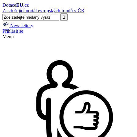
Dotace
EU
.cz
Zastřešující portál evropských fondů v ČR
Newslettery
Přihlásit se
Menu