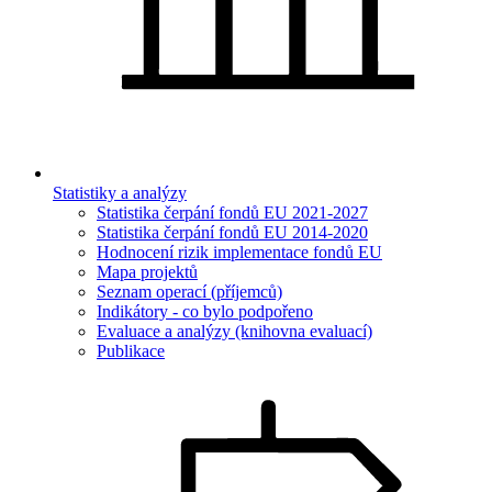
Statistiky a analýzy
Statistika čerpání fondů EU 2021-2027
Statistika čerpání fondů EU 2014-2020
Hodnocení rizik implementace fondů EU
Mapa projektů
Seznam operací (příjemců)
Indikátory - co bylo podpořeno
Evaluace a analýzy (knihovna evaluací)
Publikace