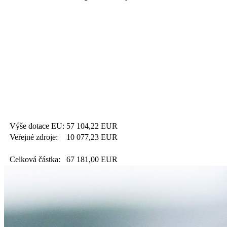
Výše dotace EU:
57 104,22
EUR
Veřejné zdroje:
10 077,23
EUR
Celková částka:
67 181,00
EUR