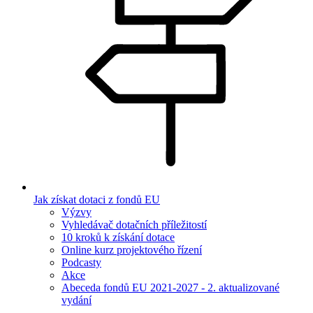
Jak získat dotaci z fondů EU
Výzvy
Vyhledávač dotačních příležitostí
10 kroků k získání dotace
Online kurz projektového řízení
Podcasty
Akce
Abeceda fondů EU 2021-2027 - 2. aktualizované
vydání