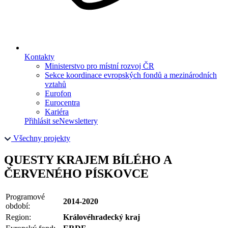
Kontakty
Ministerstvo pro místní rozvoj ČR
Sekce koordinace evropských fondů a mezinárodních
vztahů
Eurofon
Eurocentra
Kariéra
Přihlásit se
Newslettery
Všechny projekty
QUESTY KRAJEM BÍLÉHO A
ČERVENÉHO PÍSKOVCE
Programové
2014-2020
období:
Region:
Královéhradecký kraj