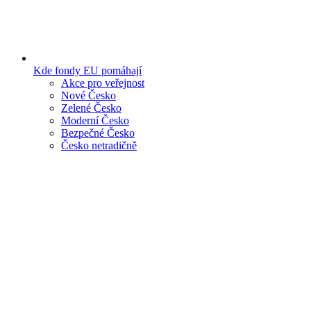
Kde fondy EU pomáhají
Akce pro veřejnost
Nové Česko
Zelené Česko
Moderní Česko
Bezpečné Česko
Česko netradičně