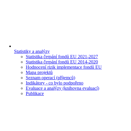
Statistiky a analýzy
Statistika čerpání fondů EU 2021-2027
Statistika čerpání fondů EU 2014-2020
Hodnocení rizik implementace fondů EU
Mapa projektů
Seznam operací (příjemců)
Indikátory - co bylo podpořeno
Evaluace a analýzy (knihovna evaluací)
Publikace