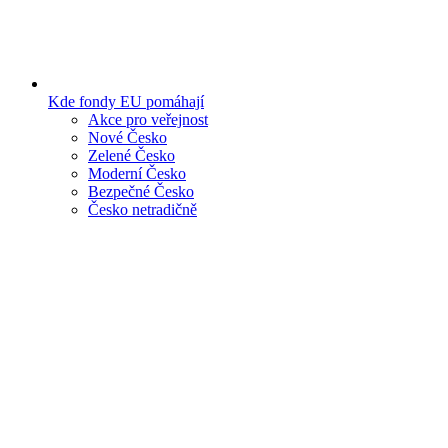
Kde fondy EU pomáhají
Akce pro veřejnost
Nové Česko
Zelené Česko
Moderní Česko
Bezpečné Česko
Česko netradičně