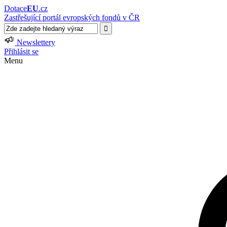
Dotace
EU
.cz
Zastřešující portál evropských fondů v ČR
Newslettery
Přihlásit se
Menu