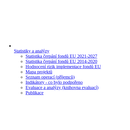
Statistiky a analýzy
Statistika čerpání fondů EU 2021-2027
Statistika čerpání fondů EU 2014-2020
Hodnocení rizik implementace fondů EU
Mapa projektů
Seznam operací (příjemců)
Indikátory - co bylo podpořeno
Evaluace a analýzy (knihovna evaluací)
Publikace