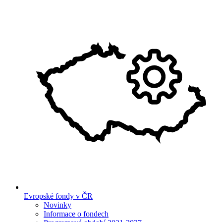
Evropské fondy v ČR
Novinky
Informace o fondech