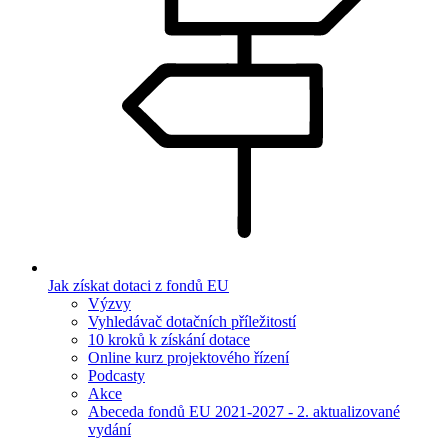
Jak získat dotaci z fondů EU
Výzvy
Vyhledávač dotačních příležitostí
10 kroků k získání dotace
Online kurz projektového řízení
Podcasty
Akce
Abeceda fondů EU 2021-2027 - 2. aktualizované
vydání