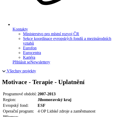
Kontakty
Ministerstvo pro místní rozvoj ČR
Sekce koordinace evropských fondů a mezinárodních
vztahů
Eurofon
Eurocentra
Kariéra
Přihlásit se
Newslettery
Všechny projekty
Motivace - Terapie - Uplatnění
Programové období:
2007-2013
Region:
Jihomoravský kraj
Evropský fond:
ESF
Operační program:
4 OP Lidské zdroje a zaměstnanost
Příjemce: