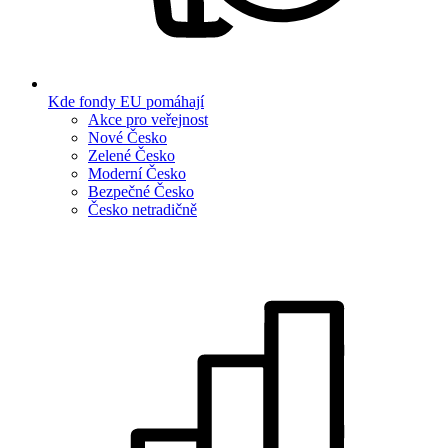
Kde fondy EU pomáhají
Akce pro veřejnost
Nové Česko
Zelené Česko
Moderní Česko
Bezpečné Česko
Česko netradičně