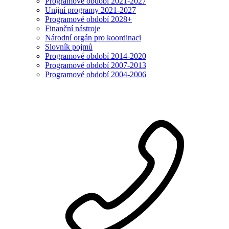
Programové období 2021-2027
Unijní programy 2021-2027
Programové období 2028+
Finanční nástroje
Národní orgán pro koordinaci
Slovník pojmů
Programové období 2014-2020
Programové období 2007-2013
Programové období 2004-2006