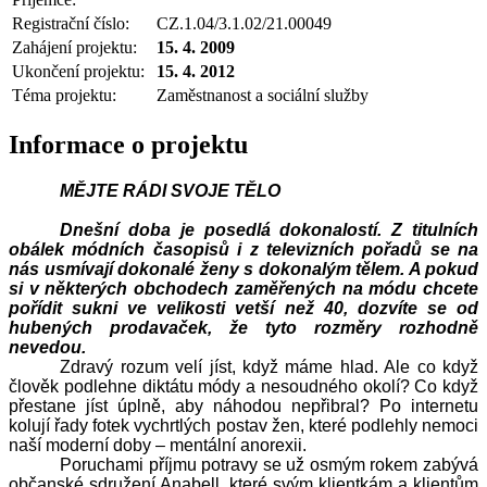
Registrační číslo:
CZ.1.04/3.1.02/21.00049
Zahájení projektu:
15. 4. 2009
Ukončení projektu:
15. 4. 2012
Téma projektu:
Zaměstnanost a sociální služby
Informace o projektu
MĚJTE RÁDI SVOJE TĚLO
Dnešní doba je posedlá dokonalostí. Z titulních
obálek módních časopisů i z televizních pořadů se na
nás usmívají dokonalé ženy s dokonalým tělem. A pokud
si v některých obchodech zaměřených na módu chcete
pořídit sukni ve velikosti vetší než 40, dozvíte se od
hubených prodavaček, že tyto rozměry rozhodně
nevedou.
Zdravý rozum velí jíst, když máme hlad. Ale co když
člověk podlehne diktátu módy a nesoudného okolí? Co když
přestane jíst úplně, aby náhodou nepřibral? Po internetu
kolují řady fotek vychrtlých postav žen, které podlehly nemoci
naší moderní doby – mentální anorexii.
Poruchami příjmu potravy se už osmým rokem zabývá
občanské sdružení Anabell, které svým klientkám a klientům