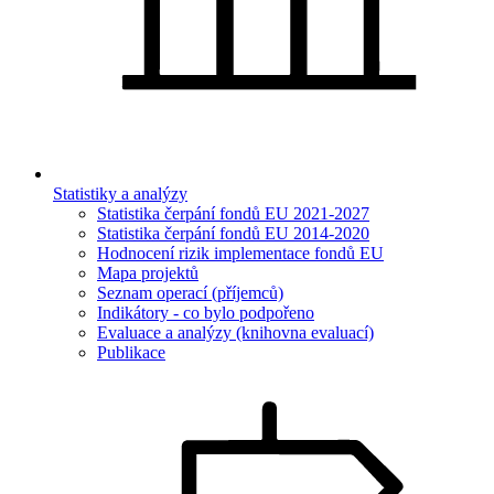
Statistiky a analýzy
Statistika čerpání fondů EU 2021-2027
Statistika čerpání fondů EU 2014-2020
Hodnocení rizik implementace fondů EU
Mapa projektů
Seznam operací (příjemců)
Indikátory - co bylo podpořeno
Evaluace a analýzy (knihovna evaluací)
Publikace