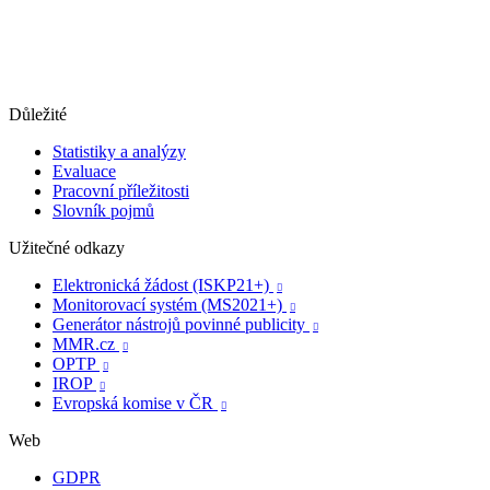
Důležité
Statistiky a analýzy
Evaluace
Pracovní příležitosti
Slovník pojmů
Užitečné odkazy
Elektronická žádost (ISKP21+)

Monitorovací systém (MS2021+)

Generátor nástrojů povinné publicity

MMR.cz

OPTP

IROP

Evropská komise v ČR

Web
GDPR