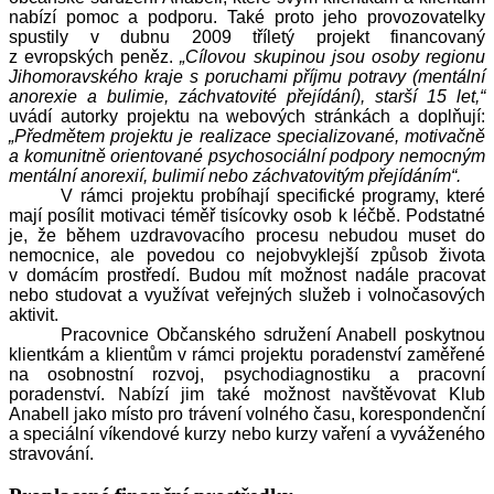
nabízí pomoc a podporu. Také proto jeho provozovatelky
spustily v dubnu 2009 tříletý projekt financovaný
z evropských peněz.
„Cílovou skupinou jsou osoby regionu
Jihomoravského kraje s poruchami příjmu potravy (mentální
anorexie a bulimie, záchvatovité přejídání), starší 15 let,“
uvádí autorky projektu na webových stránkách a doplňují:
„
Předmětem projektu je realizace specializované, motivačně
a komunitně orientované psychosociální podpory nemocným
mentální anorexií, bulimií nebo záchvatovitým přejídáním“.
V rámci projektu probíhají specifické programy, které
mají posílit motivaci téměř tisícovky osob k léčbě. Podstatné
je, že během uzdravovacího procesu nebudou muset do
nemocnice, ale povedou co nejobvyklejší způsob života
v domácím prostředí. Budou mít možnost nadále pracovat
nebo studovat a využívat veřejných služeb i volnočasových
aktivit.
Pracovnice Občanského sdružení Anabell poskytnou
klientkám a klientům v rámci projektu poradenství zaměřené
na osobnostní rozvoj, psychodiagnostiku a pracovní
poradenství. Nabízí jim také možnost navštěvovat Klub
Anabell jako místo pro trávení volného času, korespondenční
a speciální víkendové kurzy nebo kurzy vaření a vyváženého
stravování.