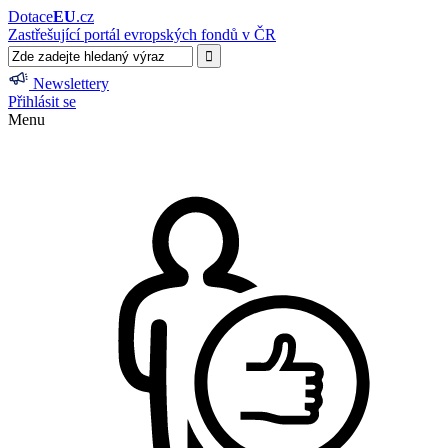
Dotace
EU
.cz
Zastřešující portál evropských fondů v ČR
Newslettery
Přihlásit se
Menu