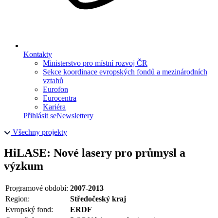
Kontakty
Ministerstvo pro místní rozvoj ČR
Sekce koordinace evropských fondů a mezinárodních
vztahů
Eurofon
Eurocentra
Kariéra
Přihlásit se
Newslettery
Všechny projekty
HiLASE: Nové lasery pro průmysl a
výzkum
Programové období:
2007-2013
Region:
Středočeský kraj
Evropský fond:
ERDF