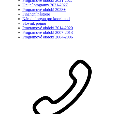
Programové období 2021-2027
Unijní programy 2021-2027
Programové období 2028+
Finanční nástroje
Národní orgán pro koordinaci
Slovník pojmů
Programové období 2014-2020
Programové období 2007-2013
Programové období 2004-2006