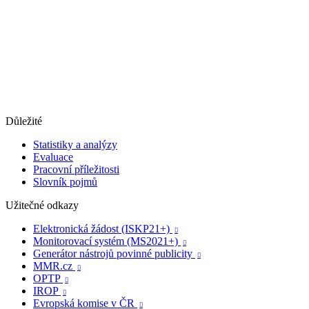
Důležité
Statistiky a analýzy
Evaluace
Pracovní příležitosti
Slovník pojmů
Užitečné odkazy
Elektronická žádost (ISKP21+)

Monitorovací systém (MS2021+)

Generátor nástrojů povinné publicity

MMR.cz

OPTP

IROP

Evropská komise v ČR
