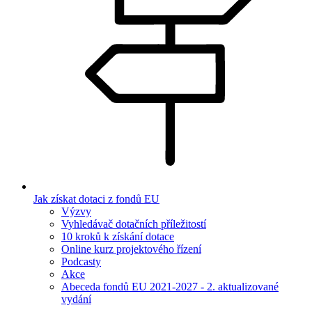
Jak získat dotaci z fondů EU
Výzvy
Vyhledávač dotačních příležitostí
10 kroků k získání dotace
Online kurz projektového řízení
Podcasty
Akce
Abeceda fondů EU 2021-2027 - 2. aktualizované
vydání