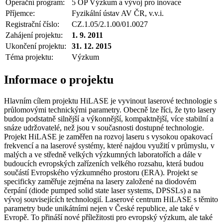
Operační program:
5 OP Výzkum a vývoj pro inovace
Příjemce:
Fyzikální ústav AV ČR, v.v.i.
Registrační číslo:
CZ.1.05/2.1.00/01.0027
Zahájení projektu:
1. 9. 2011
Ukončení projektu:
31. 12. 2015
Téma projektu:
Výzkum
Informace o projektu
Hlavním cílem projektu HiLASE je vyvinout laserové technologie s
průlomovými technickými parametry. Obecně lze říci, že tyto lasery
budou podstatně silnější a výkonnější, kompaktnější, více stabilní a
snáze udržovatelé, než jsou v současnosti dostupné technologie.
Projekt HiLASE je zaměřen na rozvoj laseru s vysokou opakovací
frekvencí a na laserové systémy, které najdou využití v průmyslu, v
malých a ve středně velkých výzkumných laboratořích a dále v
budoucích evropských zařízeních velkého rozsahu, která budou
součástí Evropského výzkumného prostoru (ERA). Projekt se
specificky zaměřuje zejména na lasery založené na diodovém
čerpání (diode pumped solid state laser systems, DPSSLs) a na
vývoj souvisejících technologií. Laserové centrum HiLASE s těmito
parametry bude unikátními nejen v České republice, ale také v
Evropě. To přináší nové příležitosti pro evropský výzkum, ale také