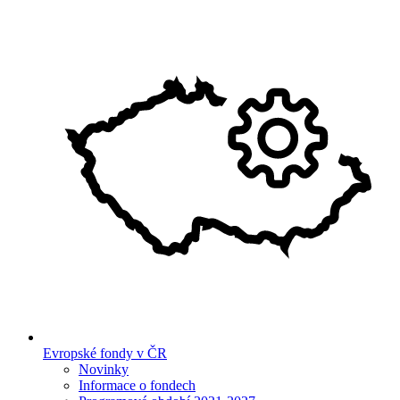
Evropské fondy v ČR
Novinky
Informace o fondech