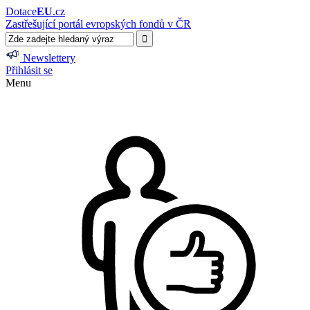
Dotace
EU
.cz
Zastřešující portál evropských fondů v ČR
Newslettery
Přihlásit se
Menu