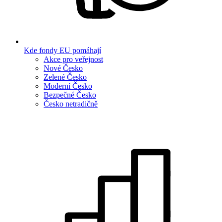
Kde fondy EU pomáhají
Akce pro veřejnost
Nové Česko
Zelené Česko
Moderní Česko
Bezpečné Česko
Česko netradičně