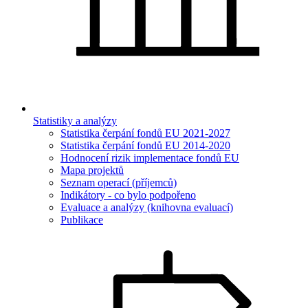
Statistiky a analýzy
Statistika čerpání fondů EU 2021-2027
Statistika čerpání fondů EU 2014-2020
Hodnocení rizik implementace fondů EU
Mapa projektů
Seznam operací (příjemců)
Indikátory - co bylo podpořeno
Evaluace a analýzy (knihovna evaluací)
Publikace