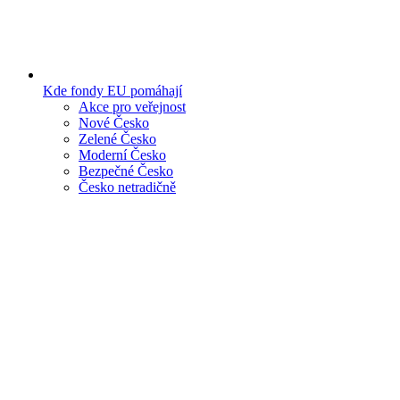
Kde fondy EU pomáhají
Akce pro veřejnost
Nové Česko
Zelené Česko
Moderní Česko
Bezpečné Česko
Česko netradičně