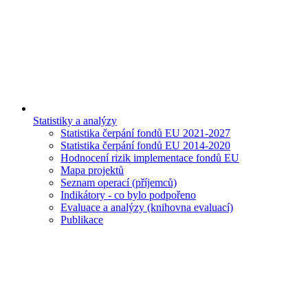
Statistiky a analýzy
Statistika čerpání fondů EU 2021-2027
Statistika čerpání fondů EU 2014-2020
Hodnocení rizik implementace fondů EU
Mapa projektů
Seznam operací (příjemců)
Indikátory - co bylo podpořeno
Evaluace a analýzy (knihovna evaluací)
Publikace