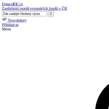
Dotace
EU
.cz
Zastřešující portál evropských fondů v ČR
Newslettery
Přihlásit se
Menu