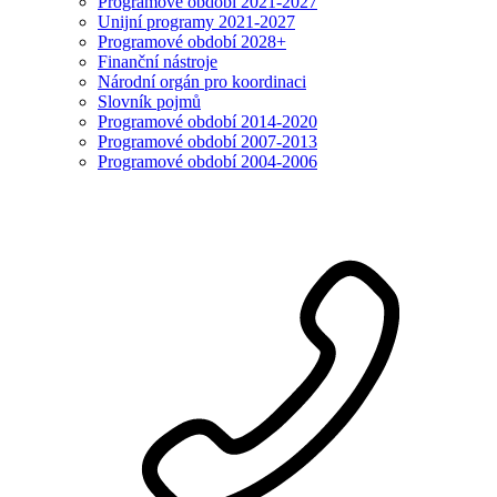
Programové období 2021-2027
Unijní programy 2021-2027
Programové období 2028+
Finanční nástroje
Národní orgán pro koordinaci
Slovník pojmů
Programové období 2014-2020
Programové období 2007-2013
Programové období 2004-2006