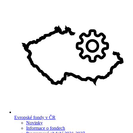
Evropské fondy v ČR
Novinky
Informace o fondech