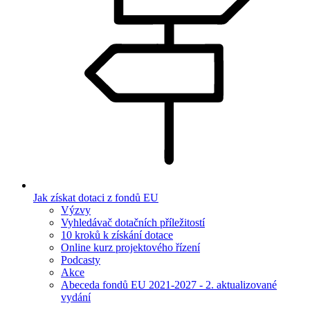
Jak získat dotaci z fondů EU
Výzvy
Vyhledávač dotačních příležitostí
10 kroků k získání dotace
Online kurz projektového řízení
Podcasty
Akce
Abeceda fondů EU 2021-2027 - 2. aktualizované
vydání