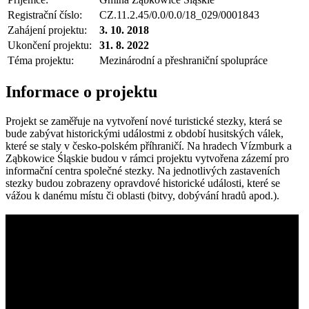
Registrační číslo:
CZ.11.2.45/0.0/0.0/18_029/0001843
Zahájení projektu:
3. 10. 2018
Ukončení projektu:
31. 8. 2022
Téma projektu:
Mezinárodní a přeshraniční spolupráce
Informace o projektu
Projekt se zaměřuje na vytvoření nové turistické stezky, která se
bude zabývat historickými událostmi z období husitských válek,
které se staly v česko-polském příhraničí. Na hradech Vízmburk a
Ząbkowice Śląskie budou v rámci projektu vytvořena zázemí pro
informační centra společné stezky. Na jednotlivých zastaveních
stezky budou zobrazeny opravdové historické události, které se
vážou k danému místu či oblasti (bitvy, dobývání hradů apod.).