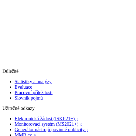
Důležité
Statistiky a analýzy
Evaluace
Pracovní příležitosti
Slovník pojmů
Užitečné odkazy
Elektronická žádost (ISKP21+)

Monitorovací systém (MS2021+)

Generátor nástrojů povinné publicity

MMR.cz
