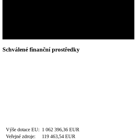
Schválené finanční prostředky
Výše dotace EU:
1 062 396,36
EUR
Veřejné zdroje:
119 463,54
EUR