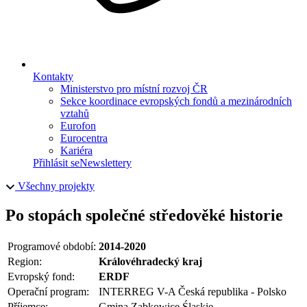
Kontakty
Ministerstvo pro místní rozvoj ČR
Sekce koordinace evropských fondů a mezinárodních
vztahů
Eurofon
Eurocentra
Kariéra
Přihlásit se
Newslettery
Všechny projekty
Po stopách společné středověké historie
Programové období:
2014-2020
Region:
Královéhradecký kraj
Evropský fond:
ERDF
Operační program:
INTERREG V-A Česká republika - Polsko
Příjemce:
Gmina Ząbkowice Śląskie