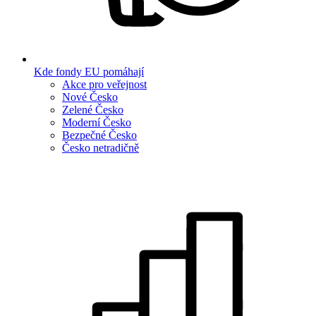
Kde fondy EU pomáhají
Akce pro veřejnost
Nové Česko
Zelené Česko
Moderní Česko
Bezpečné Česko
Česko netradičně