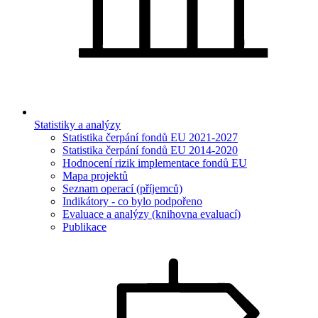
Statistiky a analýzy
Statistika čerpání fondů EU 2021-2027
Statistika čerpání fondů EU 2014-2020
Hodnocení rizik implementace fondů EU
Mapa projektů
Seznam operací (příjemců)
Indikátory - co bylo podpořeno
Evaluace a analýzy (knihovna evaluací)
Publikace