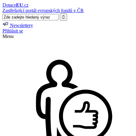
Dotace
EU
.cz
Zastřešující portál evropských fondů v ČR
Newslettery
Přihlásit se
Menu