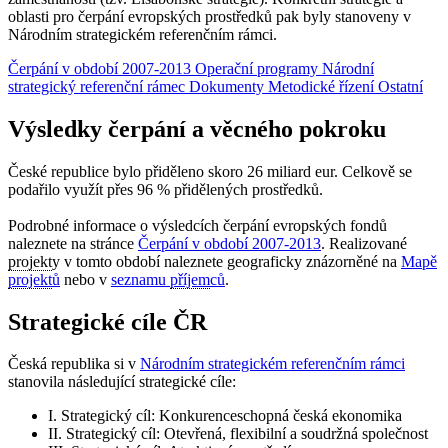
oblasti pro čerpání evropských prostředků pak byly stanoveny v
Národním strategickém referenčním rámci.
Čerpání v období 2007-2013
Operační programy
Národní
strategický referenční rámec
Dokumenty
Metodické řízení
Ostatní
Výsledky čerpání a věcného pokroku
České republice bylo přiděleno skoro 26 miliard eur. Celkově se
podařilo využít přes 96 % přidělených prostředků.
Podrobné informace o výsledcích čerpání evropských fondů
naleznete na stránce
Čerpání v období 2007-2013
. Realizované
projekt
y v tomto období naleznete geograficky znázorněné na
Mapě
projekt
ů
nebo v
seznamu
příjem
ců
.
Strategické cíle ČR
Česká republika si v
Národním strategickém referenčním rámci
stanovila následující strategické cíle:
I. Strategický cíl: Konkurenceschopná česká ekonomika
II. Strategický cíl: Otevřená, flexibilní a soudržná společnost