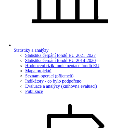
Statistiky a analýzy
Statistika čerpání fondů EU 2021-2027
Statistika čerpání fondů EU 2014-2020
Hodnocení rizik implementace fondů EU
Mapa projektů
Seznam operací (příjemců)
Indikátory - co bylo podpořeno
Evaluace a analýzy (knihovna evaluací)
Publikace