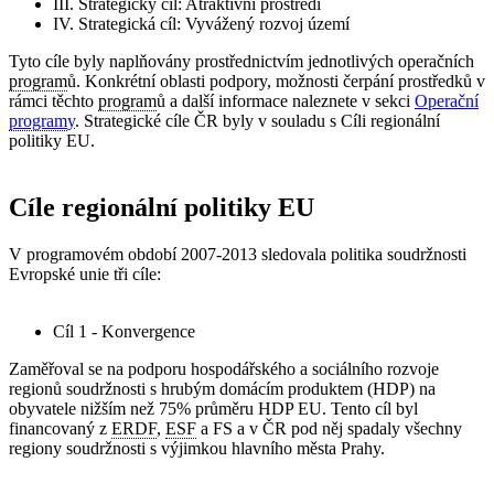
III. Strategický cíl: Atraktivní prostředí
IV. Strategická cíl: Vyvážený rozvoj území
Tyto cíle byly naplňovány prostřednictvím jednotlivých operačních
program
ů. Konkrétní oblasti podpory, možnosti čerpání prostředků v
rámci těchto
program
ů a další informace naleznete v sekci
Operační
program
y
. Strategické cíle ČR byly v souladu s Cíli regionální
politiky EU.
Cíle regionální politiky EU
V programovém období 2007-2013 sledovala politika soudržnosti
Evropské unie tři cíle:
Cíl 1 - Konvergence
Zaměřoval se na podporu hospodářského a sociálního rozvoje
regionů soudržnosti s hrubým domácím produktem (HDP) na
obyvatele nižším než 75% průměru HDP EU. Tento cíl byl
financovaný z
ERDF
,
ESF
a FS a v ČR pod něj spadaly všechny
regiony soudržnosti s výjimkou hlavního města Prahy.