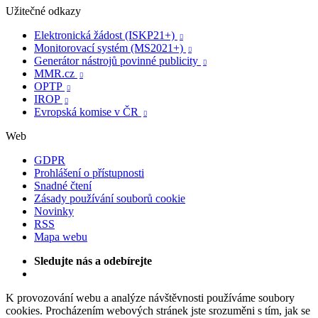
Užitečné odkazy
Elektronická žádost (ISKP21+)

Monitorovací systém (MS2021+)

Generátor nástrojů povinné publicity

MMR.cz

OPTP

IROP

Evropská komise v ČR

Web
GDPR
Prohlášení o přístupnosti
Snadné čtení
Zásady používání souborů cookie
Novinky
RSS
Mapa webu
Sledujte nás a odebírejte
K provozování webu a analýze návštěvnosti používáme soubory
cookies. Procházením webových stránek jste srozuměni s tím, jak se