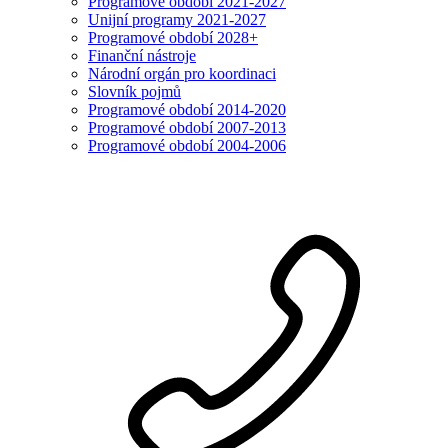
Programové období 2021-2027
Unijní programy 2021-2027
Programové období 2028+
Finanční nástroje
Národní orgán pro koordinaci
Slovník pojmů
Programové období 2014-2020
Programové období 2007-2013
Programové období 2004-2006