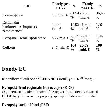
Fondy pro
Fondy
Cíl
%
%
EU27
pro ČR
81,54
25,88
96,68
Konvergence
283 mld. €
%
mld. €
%
Regionální
54,96
15,95
419,09
1,56
konkurenceschopnost a
mld. €
%
mil. €
%
zaměstnanost
2, 52
389,05
1,46
Evropská územní spolupráce
8,72 mld. €
%
mil. €
%
100
26,69
100
Celkem
347 mld. €
%
mld. €
%
Fondy EU
K naplňování cílů období 2007-2013 sloužily v ČR tři fondy:
Evropský fond regionálního rozvoje
(
ERDF
)
Objemem finančních prostředků je největším fondem. Ze zdrojů
ERDF
byly financovány
projekt
y spadajících do všech tří cílů.
Evropský sociální fond
(
ESF
)