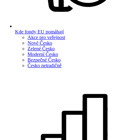
Kde fondy EU pomáhají
Akce pro veřejnost
Nové Česko
Zelené Česko
Moderní Česko
Bezpečné Česko
Česko netradičně