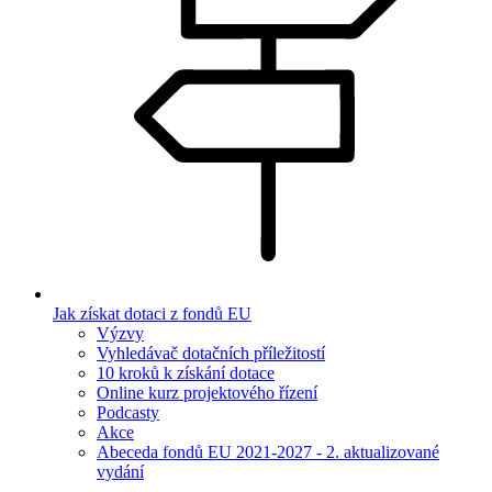
Jak získat dotaci z fondů EU
Výzvy
Vyhledávač dotačních příležitostí
10 kroků k získání dotace
Online kurz projektového řízení
Podcasty
Akce
Abeceda fondů EU 2021-2027 - 2. aktualizované
vydání