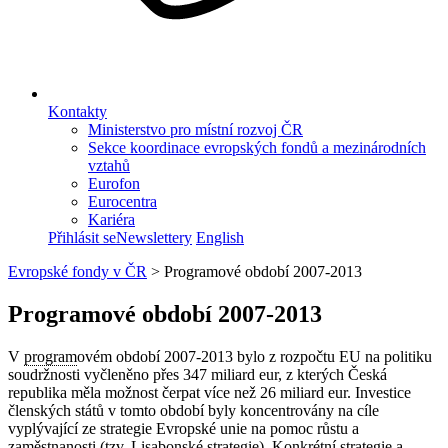
Kontakty
Ministerstvo pro místní rozvoj ČR
Sekce koordinace evropských fondů a mezinárodních
vztahů
Eurofon
Eurocentra
Kariéra
Přihlásit se
Newslettery
English
Evropské fondy v ČR
>
Programové období 2007-2013
Programové období 2007-2013
V
program
ovém období 2007-2013 bylo z rozpočtu EU na politiku
soudržnosti vyčleněno přes 347 miliard eur, z kterých Česká
republika měla možnost čerpat více než 26 miliard eur. Investice
členských států v tomto období byly koncentrovány na cíle
vyplývající ze strategie Evropské unie na pomoc růstu a
zaměstnanosti (tzv. Lisabonské strategie). Konkrétní strategie a