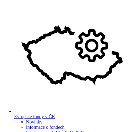
Evropské fondy v ČR
Novinky
Informace o fondech